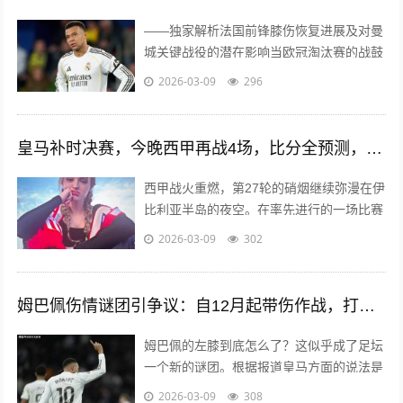
——独家解析法国前锋膝伤恢复进展及对曼
城关键战役的潜在影响当欧冠淘汰赛的战鼓
即将敲响，当皇...
2026-03-09
296
皇马补时决赛，今晚西甲再战4场，比分全预测，巴萨要爆冷输球？
西甲战火重燃，第27轮的硝烟继续弥漫在伊
比利亚半岛的夜空。在率先进行的一场比赛
中，皇家马德...
2026-03-09
302
姆巴佩伤情谜团引争议：自12月起带伤作战，打曼城到底该不该上
姆巴佩的左膝到底怎么了？这似乎成了足坛
一个新的谜团。根据报道皇马方面的说法是
“扭伤”，但实...
2026-03-09
308