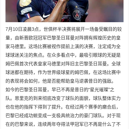
7月10日凌晨3点，世俱杯半决赛将展开一场备受瞩目的较
量，由新晋欧冠冠军巴黎圣日耳曼对阵拥有辉煌历史的皇
家马德里。这场比赛被视作提前上演的决赛，注定成为全
球球迷关注的焦点。在众多看点中，最吸引眼球的无疑是
姆巴佩首次代表皇家马德里对阵旧主巴黎圣日耳曼。全球
球迷都在期待，作为世界级球星的姆巴佩，在这场比赛中
的表现将会如何，他是否能帮助皇马逆袭昔日的强敌。
如今的巴黎圣日耳曼，早已不再是昔日的“星光璀璨”之
队。恩里克的到来彻底改变了球队的面貌，球队整体实力
也在他的指挥下得到了提升。在经过两个赛季的磨合后，
巴黎已经成功蜕变成一支极具统治力的豪门球队。对于现
在的巴黎来说，连续两年夺得法甲冠军已不再是什么了不