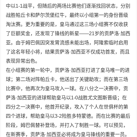
中以1-1战平，但随后的两场比赛他们逐渐找回状态，分别
战胜帕丘卡和萨尔茨堡红牛，最终以小组第一的身份晋级
淘汰赛。更为重要的是，皇马通过这三场小组赛不仅收获
了巨额奖金，还发现了锋线的新星——21岁的贡萨洛·加西
亚。由于姆巴佩因突发胃流感未能出场，阿隆索临时启用
了这名年轻小将，结果贡萨洛·加西亚不仅成功首发，而且
表现异常出色。
在小组赛的第一轮中，贡萨洛·加西亚打进了皇马唯一的进
球；第二场对阵帕丘卡，他送出了关键助攻；而在第三场
比赛中，他再次为皇马攻入一球。在八分之一决赛中，贡
萨洛·加西亚的进球帮助皇马以1-0战胜尤文图斯晋级；在
四分之一决赛中，他首开纪录，攻入了个人在世俱杯的第
四个进球，帮助皇马以3-2险胜多特蒙德。而在比赛的最后
阶段，姆巴佩替补登场，并打入了制胜一球。可以预见，
在新赛季，贡萨洛·加西亚必将成为皇马锋线的重要一员。