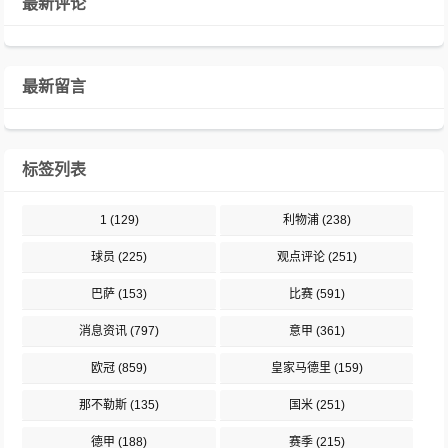
最新评论
最新留言
标签列表
1
(129)
利物浦
(238)
球员
(225)
观点评论
(251)
巴萨
(153)
比赛
(591)
消息资讯
(797)
意甲
(361)
欧冠
(859)
皇家马德里
(159)
那不勒斯
(135)
国米
(251)
德甲
(188)
赛季
(215)