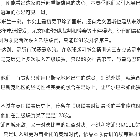
德，便能看出这家俱乐部重振雄风的决心，本赛季他们又引入奥
击冠军的心思可见一斑。
际米兰一家。事实上最初意甲除了国米，还有尤文图斯也是从未
06年电话爆发，尤文图斯操纵裁判和转会等事件曝光，让他们最
因为队史两次跌入乙级联赛，只能以91次排名第三。
支达到，是所有联赛最多的。许多球迷可能会猜测这三支应该是
马竞历史上多次跌入乙级联赛，只以89次排名第五，与皇马巴
，他们一直贯彻只使用巴斯克地区出生的球员，别说外援，就连
和巴斯克地区的坚韧性格完美的融合在足球上，让毕尔巴鄂如此
不过在英国联赛历史上，停留在顶级联赛时间最长的并非传统BI
他们在顶级联赛呆了足足123次。
浦同城死敌，又一对德比里的红蓝对决，不过利物浦只以111次
，只是进入到更为商业化的英超时代，依靠本队青训的埃弗顿才