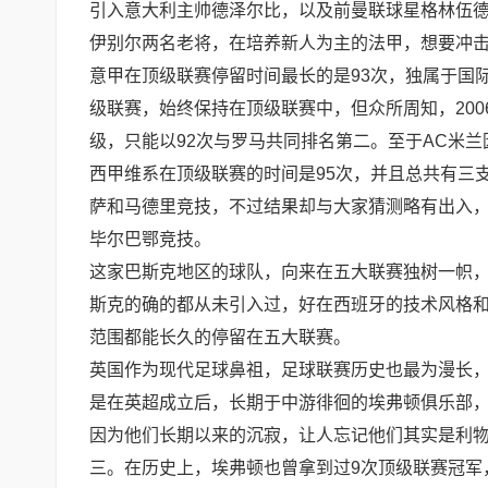
引入意大利主帅德泽尔比，以及前曼联球星格林伍
伊别尔两名老将，在培养新人为主的法甲，想要冲
意甲在顶级联赛停留时间最长的是93次，独属于国
级联赛，始终保持在顶级联赛中，但众所周知，20
级，只能以92次与罗马共同排名第二。至于AC米兰
西甲维系在顶级联赛的时间是95次，并且总共有三
萨和马德里竞技，不过结果却与大家猜测略有出入，
毕尔巴鄂竞技。
这家巴斯克地区的球队，向来在五大联赛独树一帜
斯克的确的都从未引入过，好在西班牙的技术风格
范围都能长久的停留在五大联赛。
英国作为现代足球鼻祖，足球联赛历史也最为漫长，
是在英超成立后，长期于中游徘徊的埃弗顿俱乐部，
因为他们长期以来的沉寂，让人忘记他们其实是利物
三。在历史上，埃弗顿也曾拿到过9次顶级联赛冠军