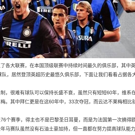
盘点了各大联赛，在本国顶级联赛中持续时间最久的俱乐部，其中
的球队，居然登顶英超历史最悠久俱乐部，下面让我们看看占据各
限制，很难有球队可以保持长盛不衰，虽然只有短短60年，维系
梅。其中拜仁更是在这60年中，33次夺冠，而云达不莱梅相比
76个赛季，得主也不是巴黎圣日耳曼，而是为法国第一次摘得
些年马赛队虽然没有石油土豪加持，但一直都在努力提高球队能