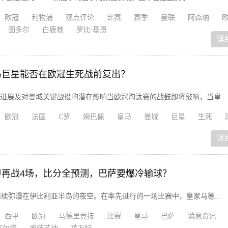
欧冠
利物浦
观点评论
比赛
赛季
曼联
阿森纳
图多尔
白鹿巷
罗比·基恩
详
马巨星能否在欧冠生死战前复出？
进展及对曼城关键战役的潜在影响当欧冠淘汰赛的战鼓即将敲响，当皇...
欧冠
法国
C罗
姆巴佩
皇马
曼城
巨星
生死
详
再战4场，比分全预测，巴萨要爆冷输球？
继续弥漫在伊比利亚半岛的夜空。在率先进行的一场比赛中，皇家马德...
西甲
欧冠
马德里竞技
比赛
皇马
巴萨
消息资讯
塞尔塔
奥萨苏纳
莱万特