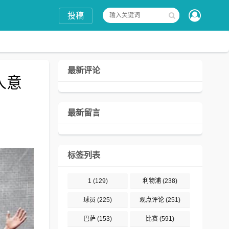
投稿
最新评论
人意
最新留言
标签列表
1
(129)
利物浦
(238)
球员
(225)
观点评论
(251)
巴萨
(153)
比赛
(591)