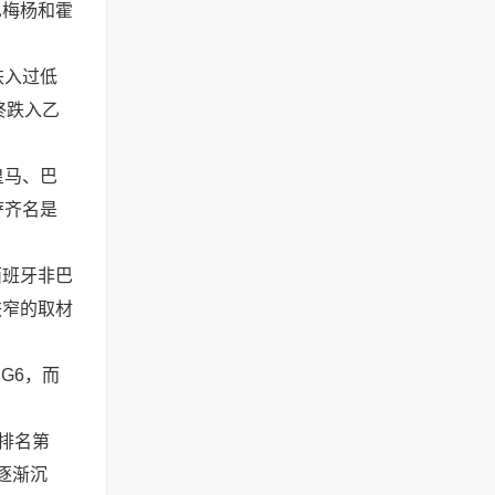
巴梅杨和霍
跌入过低
终跌入乙
皇马、巴
萨齐名是
西班牙非巴
狭窄的取材
G6，而
排名第
逐渐沉