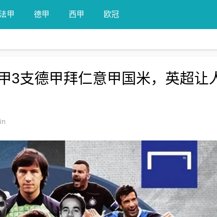
法甲
德甲
西甲
欧冠
甲3支德甲拜仁意甲国米，英超让
in