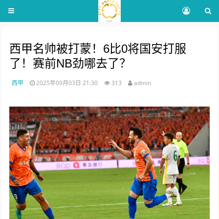
西甲名帅被打蒙！6比0将国安打服
了！赛前NB劲哪去了？
西甲
2025年09月03日 21:30
313
admin