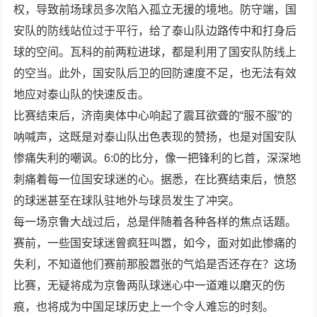
权，导致前场球员多次陷入孤立无援的境地。防守端，国
安队的防线站位过于平行，给了泰山队边路传中和打身后
球的空间。瓦科的前两粒进球，都是利用了国安队防线上
的空当。此外，国安队后卫的回防速度不足，也无法有效
地应对泰山队的快速反击。
比赛结束后，济南奥体中心响起了震耳欲聋的“服不服”的
呐喊声，这既是对泰山队出色表现的赞扬，也是对国安队
惨痛失利的嘲讽。6:0的比分，像一把锋利的匕首，深深地
刺痛着每一位国安球迷的心。据悉，在比赛结束后，愤怒
的球迷甚至在球队驻地外与球员发生了冲突。
每一场京鲁大战过后，总是伴随着各种各样的焦点话题。
赛前，一些国安球迷曾疯狂叫嚣，如今，面对如此惨痛的
失利，不知道他们赛前那股嚣张的气焰是否还存在？这场
比赛，无疑将成为京鲁两队球迷心中一道难以磨灭的伤
痕，也将成为中国足球历史上一个令人难忘的时刻。