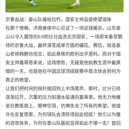
京鲁血战：泰山队摧枯拉朽，国安主帅品尝绝望滋味
在那个傍晚，济南奥体中心见证了一场足球屠杀。山东泰
山以令人震惊的6:0的比分血洗北京国安，一场原本备受期
待的京鲁大战，最终演变成单方面的碾压。赛后，就连泰
山老将韩鹏也坦言，如此悬殊的胜利出乎意料。而对于国
安主帅塞蒂恩来说，这场惨败，无疑是他执教生涯中最黑
暗的一天，也是他在中国足球顶级联赛中首次体会到何为
真正的绝望。
让我们把时间的指针拨回到上半场尾声，那时，比分已经
逐渐拉开，沉重的压力如潮水般涌向塞蒂恩。他无力地瘫
坐在教练席上，眼神空洞，仿佛失去了所有的希望。他或
许在反复思索，为何球队会溃败得如此彻底？他引以为傲
的进攻体系，为何在泰山队面前显得如此不堪一击？首回