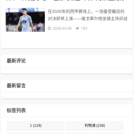
在2026年的西甲赛场上，一场备受瞩目的
对决即将上演——维戈塞尔塔坐镇主场迎战
银河战舰皇家...
2026-03-06
183
最新评论
最新留言
标签列表
1
(129)
利物浦
(238)