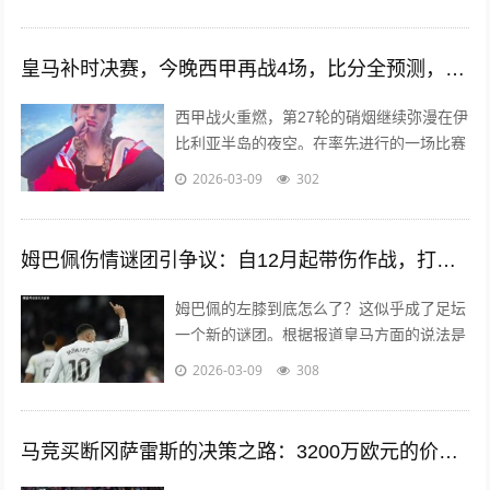
皇马补时决赛，今晚西甲再战4场，比分全预测，巴萨要爆冷输球？
西甲战火重燃，第27轮的硝烟继续弥漫在伊
比利亚半岛的夜空。在率先进行的一场比赛
中，皇家马德...
2026-03-09
302
姆巴佩伤情谜团引争议：自12月起带伤作战，打曼城到底该不该上
姆巴佩的左膝到底怎么了？这似乎成了足坛
一个新的谜团。根据报道皇马方面的说法是
“扭伤”，但实...
2026-03-09
308
马竞买断冈萨雷斯的决策之路：3200万欧元的价值赌局