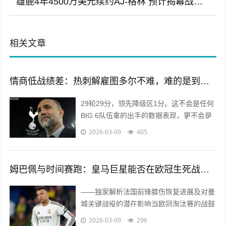
雄鹿4年4500万美元续约AJ-格林 预计揭幕战前签下科菲
相关文章
情商低战绩差：热刺解雇图多尔不难，难的是到底邀请谁来保级
29轮29分，领先降级区1分。这不会是任何
BIG 6队伍拿的出手的数据表现，更不会是
上赛季...
2026-03-09
405
姆巴佩与时间赛跑：皇马巨星能否在欧冠生死战前复出？
——独家解析法国前锋膝伤恢复进展及对曼
城关键战役的潜在影响当欧冠淘汰赛的战鼓
即将敲响，当皇...
2026-03-09
296