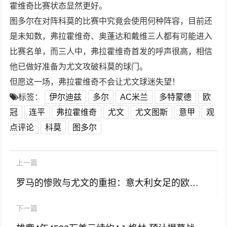
霍维奇比赛状态显然更好。
图多尔在对阵科莫的比赛中究竟会使用何种阵容，目前还
是未知数，弗拉霍维奇、奥蓬达和戴维三人都有可能进入
比赛名单，而三人中，弗拉霍维奇首发的呼声很高，相信
他已做好准备为尤文攻破科莫的球门。
但愿这一场，弗拉霍维奇不会让尤文球迷失望！
标签：
伊尔迪兹
多尔
AC米兰
多特蒙德
欧
冠
连平
弗拉霍维奇
尤文
尤文图斯
意甲
观
点评论
科莫
图多尔
上一篇
罗马的惨败与尤文的重担：意大利女足的欧冠救赎之夜
下一篇