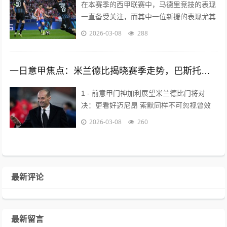
在本赛季的西甲联赛中，马德里竞技的表现
一直备受关注，而其中一位新援的表现尤其
引人注目。阿根...
2026-03-08
288
一日意甲焦点：米兰德比揭晓赛季走势，巴斯托尼或8000万离队
1 - 前意甲门神加利展望米兰德比门将对
决：更看好迈尼昂 索默同样不可忽视曾效
力AC米兰、...
2026-03-08
260
最新评论
最新留言