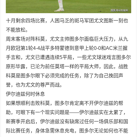
十月剩余四场比赛，人困马乏的斑马军团尤文图斯一刻也
不能放松。
周末客场对阵科莫，尤文主帅图多尔面临巨大压力，从九
月欧冠第1轮4-4战平多特蒙德到意甲上轮0-0和AC米兰握
手言和，尤文已遭遇连续5平局，一些尤文球迷戏言图多尔
原形毕露，已沦为前任莫塔一样的平局大师，因此，战胜
科莫是图多尔眼下必须完成的任务，除了为自己挽回声
誉，也为尤文的尊严而战。
伊尔迪兹何时休息
如果想顺利击败科莫，图多尔肯定离不开伊尔迪兹的帮
助，可眼下有一个现实问题是——伊尔迪兹实在太累了，
新赛季开启后，伊尔迪兹没有缺席过任何一场俱乐部和国
际比赛任务，身体急需休息充电，图多尔无论如何也不能