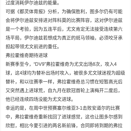
过度消耗伊尔迪兹的能量。
可据《都灵体育报》分析，为确保胜利，图多尔仍有可能
会将伊尔迪兹安排进对阵科莫的比赛阵容，这对伊尔迪兹
是一个考验，因为五连平后，尤文肯定无法接受连续第六
场平局，伊尔迪兹若想成为真正的斑马领袖，必须咬牙承
担起带领尤文前进的重任。
弗拉霍维奇期待进球
新赛季至今，“DV9”弗拉霍维奇为尤文出场8次，攻入4
球，这4球均为替补出场时攻入，被很多尤文球迷视为超级
替补，和以往赛季一样，弗拉霍维奇总习惯在短暂高光后
又突然遇上进球荒，自九月在欧冠首轮上演梅开二度后，
他已经连续四场没能为尤文进球。
幸运的是，在周中世预赛塞尔维亚3-1击败安道尔的比赛
中，弗拉霍维奇重新找回了进球感觉，这也让图多尔感到
欣慰，相比今夏引进的两名新前锋，合同即将到期的弗拉