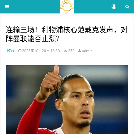
连输三场！利物浦核心范戴克发声，对
阵曼联能否止颓？
欧冠
2025年10月20日 13:30
259
admin