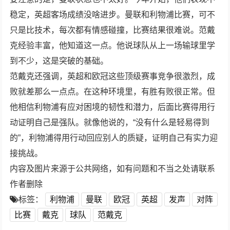
稳定，英超客场成绩没啥进步。曼联和利物浦比赛，可不
只是比技术，每次都有情感碰撞，比赛结果很难说。范戴
克经验丰富，他知道这一点。他说球队从上一场输球里学
到不少，这是突破的基础。
范戴克还强调，英超和欧冠这些顶级赛事竞争很激烈，成
败就差那么一点点。在这种环境里，有胜有败很正常。但
他相信利物浦有应对困境的韧性和潜力，后面比赛得用行
动证明自己是强队。就像他说的，“没有什么是轻易得到
的”，利物浦得用行动回应别人的质疑，证明自己有实力迎
接挑战。
内容及图片来源于公共网络，如有问题和不当之处请联系
作者删除
标签：
利物浦
曼联
欧冠
英超
发声
对阵
比赛
戴克
球队
范戴克