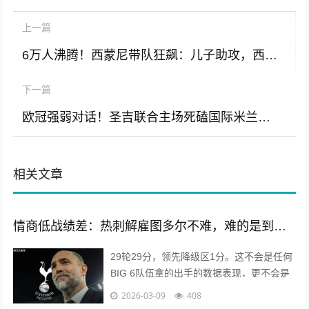
上一篇
6万人沸腾！西蒙尼带队狂飙：儿子助攻，西甲4场10分，闯进前4
下一篇
欧冠强弱对话！圣吉联合主场死磕国际米兰，黑马能否爆冷掀翻意甲豪门？
相关文章
情商低战绩差：热刺解雇图多尔不难，难的是到底邀请谁来保级
29轮29分，领先降级区1分。这不会是任何
BIG 6队伍拿的出手的数据表现，更不会是
上赛季...
2026-03-09
408