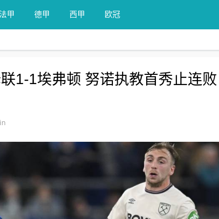
法甲
德甲
西甲
欧冠
联1-1埃弗顿 努诺执教首秀止连败
in