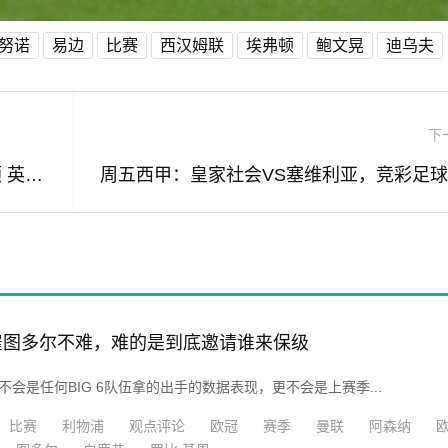
努诺
易边
比赛
西汉姆联
埃弗顿
鲍文晃
迪乌夫
下
英格兰联赛杯第2轮：牛津联队0-6布莱顿 英格兰联赛杯第2轮：牛津联队0-6布莱顿
雇图多尔不难，难的是到底邀请谁来保级
不会是任何BIG 6队伍拿的出手的数据表现，更不会是上赛季...
比赛
利物浦
观点评论
欧冠
赛季
曼联
阿森纳