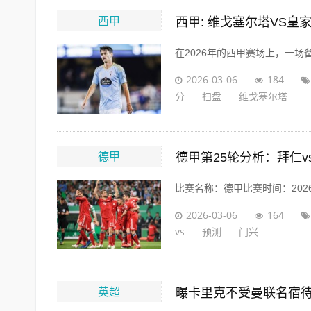
西甲
西甲: 维戈塞尔塔VS皇
在2026年的西甲赛场上，一场
2026-03-06
184
分
扫盘
维戈塞尔塔
德甲
德甲第25轮分析：拜仁
比赛名称：德甲比赛时间：2026/0
2026-03-06
164
vs
预测
门兴
英超
曝卡里克不受曼联名宿