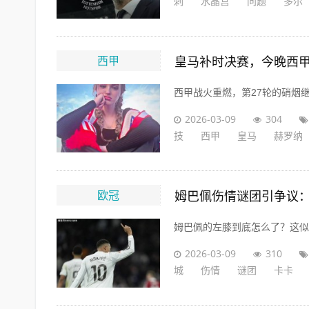
刺
水晶宫
问题
多尔
西甲
皇马补时决赛，今晚西甲
西甲战火重燃，第27轮的硝烟
2026-03-09
304
技
西甲
皇马
赫罗纳
欧冠
姆巴佩伤情谜团引争议：
姆巴佩的左膝到底怎么了？这似乎
2026-03-09
310
城
伤情
谜团
卡卡