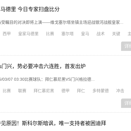
家马德里 今日专家扫盘比分
备受瞩目的对决即将上演——维戈塞尔塔坐镇主场迎战银河战舰皇家...
西甲
皇家马德里
比赛
塞尔塔
皇马
战术
关键
详
vs门兴，势必要冲击六连胜，首发出炉
3/07 03:30比赛球队：拜仁慕尼黑VS门兴格拉德...
比赛
联赛
拜仁慕尼黑
德甲
拜仁
多特蒙德
冲击
详
待见原因！斯科尔斯暗讽，唯一支持者被困迪拜