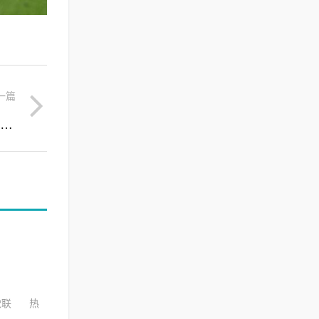
一篇
周五西甲：皇家社会VS塞维利亚，竞彩足球赛事赛前分析推荐
欧联
热