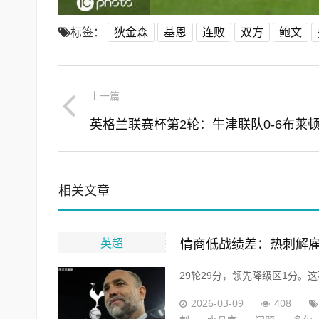
标签：
狄金森
基恩
连败
双方
鲍文
上一篇
相关文章
英超
情商低战绩差：热刺解
29轮29分，领先降级区1分。这
2026-03-09
408