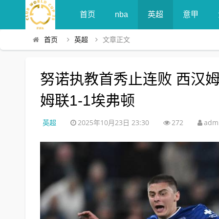
首页
nba
英超
意甲
首页
英超
文章正文
努诺执教首秀止连败 西汉姆
姆联1-1埃弗顿
英超
2025年10月23日 23:30
272
adm