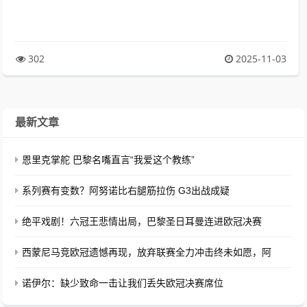
302
2025-11-03
最新文章
恩里克掌舵 巴黎名嘴直言“我爱这个教练”
系列赛有变数？阿努诺比右腿筋拉伤 G3出战成疑
绝平戏剧！六冠王悲情出局，巴黎圣日耳曼连进欧冠决赛
西蒙尼马竞欧冠遗憾再现，放弃联赛全力冲击终未如愿，阿
诺伊尔：缺少致命一击让我们丢失欧冠决赛席位