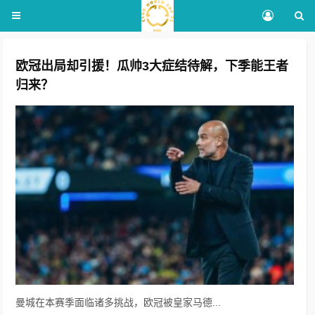
欧冠出局却引援！瓜帅3大症结待解，下季能王者
归来？
曼城在本赛季面临诸多挑战，欧冠被皇家马德...