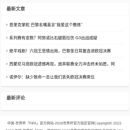
最新文章
恩里克掌舵 巴黎名嘴直言“我爱这个教练”
系列赛有变数？阿努诺比右腿筋拉伤 G3出战成疑
绝平戏剧！六冠王悲情出局，巴黎圣日耳曼连进欧冠决赛
西蒙尼马竞欧冠遗憾再现，放弃联赛全力冲击终未如愿，阿
诺伊尔：缺少致命一击让我们丢失欧冠决赛席位
最新评论
中国·世界杯「FIFA」官方网站-2026世界杯官方指定官网
Copyright© 2022-