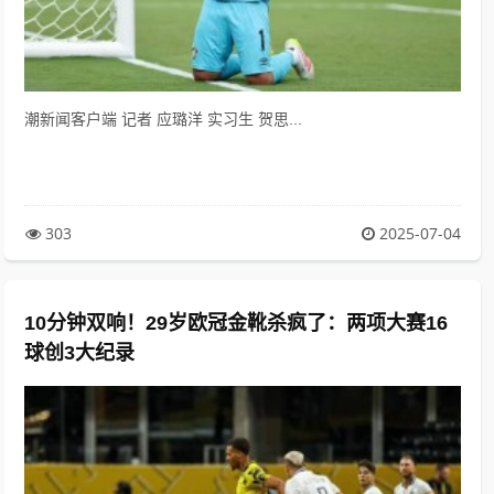
潮新闻客户端 记者 应璐洋 实习生 贺思...
303
2025-07-04
10分钟双响！29岁欧冠金靴杀疯了：两项大赛16
球创3大纪录